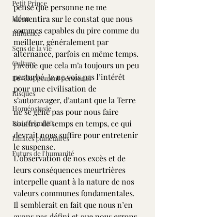
Petit Prince
pense que personne ne me 
Japon
démentira sur le constat que nous 
sommes capables du pire comme du 
Influence
meilleur, généralement par 
Sens de la vie
alternance, parfois en même temps. 
Culture
J’avoue que cela m’a toujours un peu 
perturbé. Je ne vois pas l’intérêt 
Développement personnel
pour une civilisation de 
Risques
s’autoravager, d’autant que la Terre 
Homéostasie
ne se gêne pas pour nous faire 
souffrir de temps en temps, ce qui 
Biais cognitifs
devrait nous suffire pour entretenir 
Limites planétaires
le suspense.
Futurs de l'humanité
L’observation de nos excès et de 
leurs conséquences meurtrières 
interpelle quant à la nature de nos 
valeurs communes fondamentales. 
Il semblerait en fait que nous n’en 
avons pas défini et que nous errons 