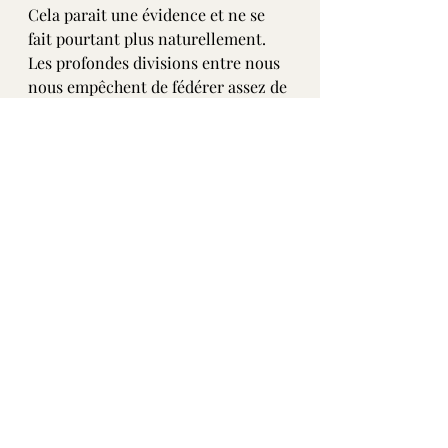
Cela parait une évidence et ne se 
fait pourtant plus naturellement.
Les profondes divisions entre nous 
nous empêchent de fédérer assez de 
monde autour d’une réponse 
collective qui pourrait être dictée 
par une majorité à la minorité qui 
nous gouverne. Les intérêts 
partisans sont artificiellement 
segmentés en sous-groupes au 
point d’être irréconciliables. 
Morceler pour mieux régner. Il faut 
donc chercher à qui profite la 
désunion.
À la différence des fourmis qui 
forment un tout homogène, et dont 
les actions coordonnées régissent 
le destin commun, les humains sont 
sept milliards à espérer que 