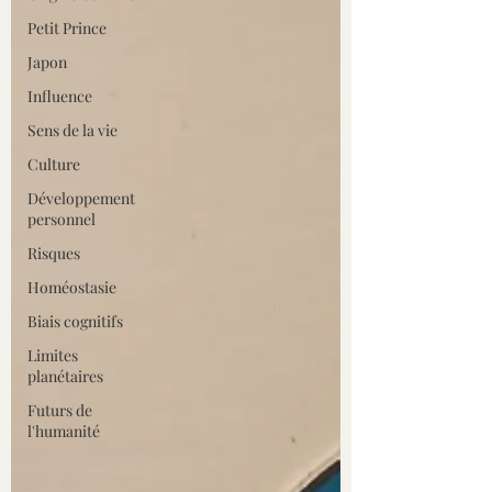
Petit Prince
Japon
Influence
Sens de la vie
Culture
Développement
personnel
Risques
Homéostasie
Biais cognitifs
Limites
planétaires
Futurs de
l'humanité