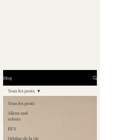
Les Noviens - Roman
d'anticipation de
Guilhem L.
Lucubrastel
Blog
Tous les posts
Tous les posts
Aliens and
robots
REX
Origine de la vie