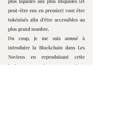
plus liquides aux plus illiquides (et 
peut-être eux en premier) vont être 
tokénisés afin d’être accessibles au 
plus grand nombre.
Du coup, je me suis amusé à 
introduire la Blockchain dans Les 
Noviens en reproduisant cette 
logique et en évoquant certaines 
conséquences possibles, de manière 
ironique.
Ce scénario est caricatural, et je 
vous recommande de rester très 
prudent concernant les offres 
d’investissement qui fleurissent 
partout sur internet, il y a beaucoup 
de rêve et peu de réalité, et surtout, 