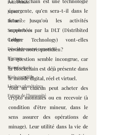
La Blockchain est une technologie 
Petit Prince
émergente, qu’en sera-t-il dans le 
Japon
futur ? Jusqu’où les activités 
Influence
supportées par la DLT (Distribited 
Sens de la vie
Culture
Ledger Technology) vont-elles 
Développement personnel
envahir notre quotidien ?
Risques
La question semble incongrue, car 
Homéostasie
la Blockchain est déjà présente dans 
Biais cognitifs
le monde digital, réel et virtuel.
Limites planétaires
Tout un chacun peut acheter des 
Futurs de l'humanité
crypto monnaies ou en recevoir (à 
condition d’être mineur, dans le 
sens assurer des opérations de 
minage). Leur utilité dans la vie de 