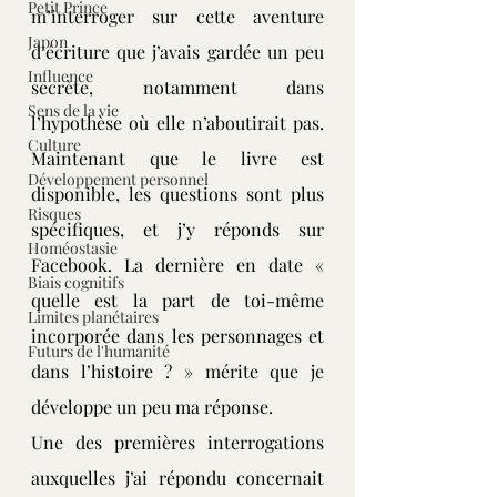
Petit Prince
m’interroger sur cette aventure 
Japon
d’écriture que j’avais gardée un peu 
Influence
secrète, notamment dans 
Sens de la vie
l’hypothèse où elle n’aboutirait pas. 
Culture
Maintenant que le livre est 
Développement personnel
disponible, les questions sont plus 
Risques
spécifiques, et j’y réponds sur 
Homéostasie
Facebook. La dernière en date « 
Biais cognitifs
quelle est la part de toi-même 
Limites planétaires
incorporée dans les personnages et 
Futurs de l'humanité
dans l’histoire ? » mérite que je 
développe un peu ma réponse.
Une des premières interrogations 
auxquelles j’ai répondu concernait 