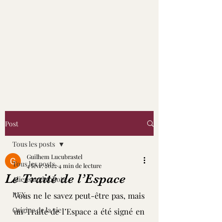
Les Noviens - Roman
d'anticipation de
Guilhem L.
Lucubrastel
Post
Tous les posts
Guilhem Lucubrastel
Tous les posts
4 févr. 2022
4 min de lecture
Le Traité de l’Espace
Aliens and robots
REX
Vous ne le savez peut-être pas, mais 
Origine de la vie
un Traité de l’Espace a été signé en 