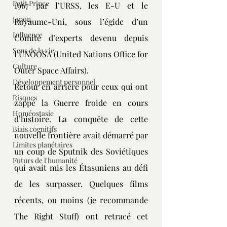
Petit Prince
1967 par l’URSS, les E-U et le 
Japon
Royaume-Uni, sous l’égide d’un 
Influence
Comité d’experts devenu depuis 
Sens de la vie
l’UNOOSA (United Nations Office for 
Culture
Outer Space Affairs).
Développement personnel
Retour en arrière pour ceux qui ont 
Risques
zappé la Guerre froide en cours 
Homéostasie
d’histoire. La conquête de cette 
Biais cognitifs
nouvelle frontière avait démarré par 
Limites planétaires
un coup de Sputnik des Soviétiques 
Futurs de l'humanité
qui avait mis les Étasuniens au défi 
de les surpasser. Quelques films 
récents, ou moins (je recommande 
The Right Stuff) ont retracé cet 