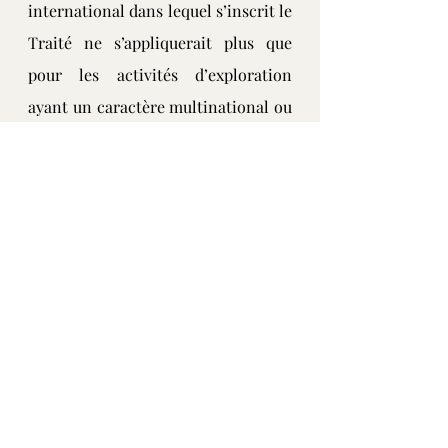
international dans lequel s’inscrit le 
Traité ne s’appliquerait plus que 
pour les activités d’exploration 
ayant un caractère multinational ou 
bien sous l’égide d’une agence 
internationale approuvée par l’ONU.
Article 4 : Les modifications 
réclamées visaient à limiter au 
Système solaire les restrictions 
concernant la création de bases 
militaires et l’usage des forces 
armées.
Article 6 : Les changements exigés 
par les Étasuniens permettraient à 