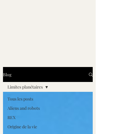
Les Noviens - Roman
d'anticipation de
Guilhem L.
Lucubrastel
Blog
Limites planétaires
Tous les posts
Aliens and robots
REX
Origine de la vie